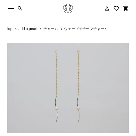
menu
person_outline
favorite_border
shopping_cart
search
top
add a pearl
チャーム
ウェーブモチーフチャーム