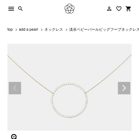
menu
person_outline
favorite_border
shopping_cart
search
top
add a pearl
ネックレス
淡水ベビーパールビッグフープネックレ