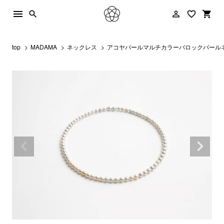
menu
person_outline
favorite_border
shopping_cart
search
top
MADAMA
ネックレス
アコヤパールマルチカラーバロックパールネッ