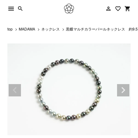
menu
person_outline
favorite_border
shopping_cart
search
top
MADAMA
ネックレス
黒蝶マルチカラーパールネックレス 約9.