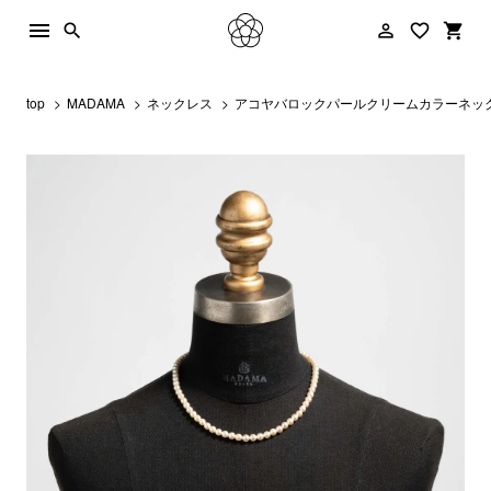
menu
person_outline
favorite_border
shopping_cart
search
top
MADAMA
ネックレス
アコヤバロックパールクリームカラーネックレ