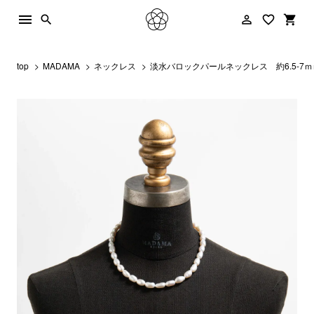
menu
person_outline
favorite_border
shopping_cart
search
top
MADAMA
ネックレス
淡水バロックパールネックレス 約6.5-7ｍ