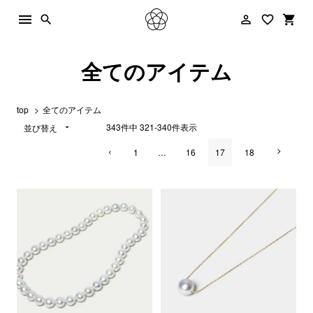
menu
person_outline
favorite_border
shopping_cart
search
全てのアイテム
top
全てのアイテム
343
件中
321
-
340
件表示
並び替え
1
…
16
17
18