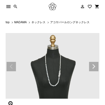
menu
person_outline
favorite_border
shopping_cart
search
top
MADAMA
ネックレス
アコヤパールロングネックレス