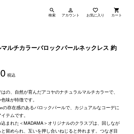
search
person_outline
favorite_border
shopping_cart
検索
アカウント
お気に入り
カート
ルマルチカラーバロックパールネックレス 約
00
税込
ではの、自然が育んだアコヤのナチュラルマルチカラーで、
い色味が特徴です。
5㎜の存在感のあるバロックパールで、カジュアルなコーデに
アイテムです。
込まれた＜MADAMA＞オリジナルのクラスプは、回しなが
ると留められ、互いを押し合いねじると外れます。つなぎ目