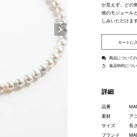
が見えず、どの
他のモジュール
しみいただけま
カートに
商品についての
返品特約につい
詳細
品番
MA
素材
ア
サイズ
長さ
ブランド
MA