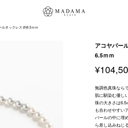
ルネックレス 約6.5ｍｍ
アコヤパー
6.5ｍｍ
¥
104,5
無調色真珠なら
肌に馴染む優し
珠の大きさは6.
も合わせやすい
パールの中に埋め
ら差し込みねじ