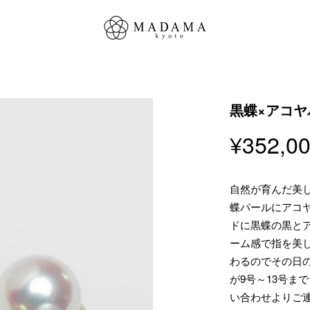
黒蝶×アコヤ
¥
352,0
自然が育んだ美
蝶パールにアコヤ
ドに黒蝶の黒と
ーム感で指を美
わるのでその日
が9号～13号ま
い合わせよりご