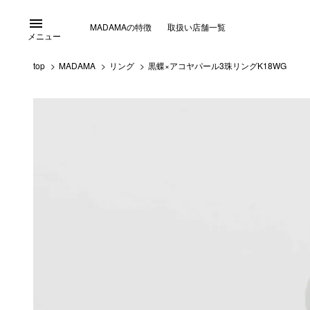
menu
MADAMAの特徴
取扱い店舗一覧
メニュー
top
MADAMA
リング
黒蝶×アコヤパール3珠リングK18WG