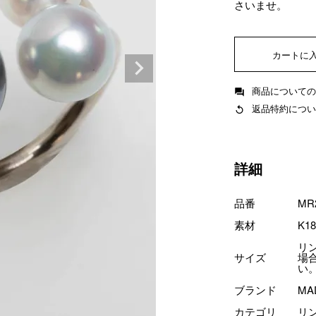
さいませ。
カートに
商品についての
返品特約につい
詳細
品番
MR
素材
K1
リ
サイズ
場
い
ブランド
MA
カテゴリ
リ