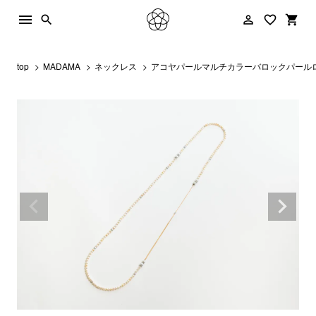
menu
person_outline
favorite_border
shopping_cart
search
top
MADAMA
ネックレス
アコヤパールマルチカラーバロックパール