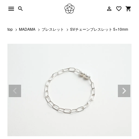
menu
person_outline
favorite_border
shopping_cart
search
top
MADAMA
ブレスレット
SVチェーンブレスレット 5×10mm