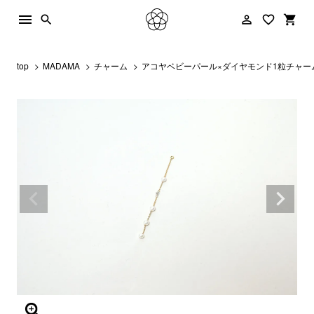
menu
person_outline
favorite_border
shopping_cart
search
top
MADAMA
チャーム
アコヤベビーパール×ダイヤモンド1粒チャー