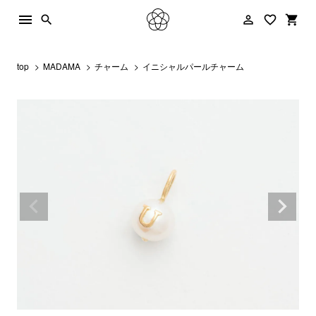
menu
person_outline
favorite_border
shopping_cart
search
top
MADAMA
チャーム
イニシャルパールチャーム