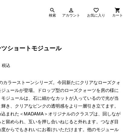
search
person_outline
favorite_border
shopping_cart
検索
アカウント
お気に入り
カート
ーツショートモジュール
0
税込
気のカラーストーンシリーズ。今回新たにクリアなローズクォ
モジュールが登場。ドロップ型のローズクォーツを房の様に
トモジュールは、石に細かなカットが入っているので光が当
と輝き、クリアなピンクの透明感をより一層引き立てます。
込まれた＜MADAMA＞オリジナルのクラスプは、回しなが
ると留められ、互いを押し合いねじると外れます。つなぎ目
角度からでもきれいにお着けいただけます。他のモジュール