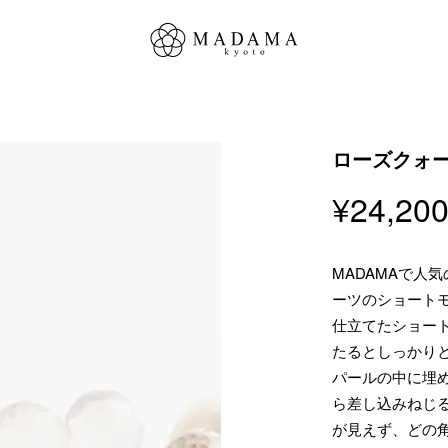
ローズクォ
¥
24,20
MADAMAで人
ーツのショート
仕立てたショー
たるとしっかり
パールの中に埋め
ら差し込みねじ
が見えず、どの