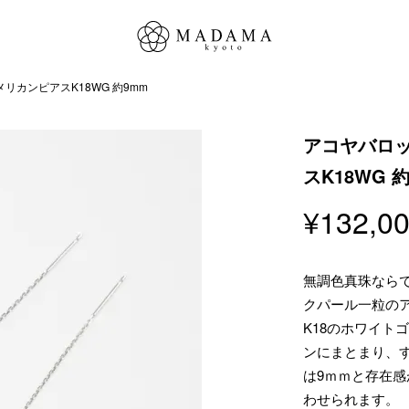
カンピアスK18WG 約9mm
アコヤバロ
スK18WG 
¥
132,0
無調色真珠なら
クパール一粒の
K18のホワイト
ンにまとまり、
は9ｍｍと存在
わせられます。