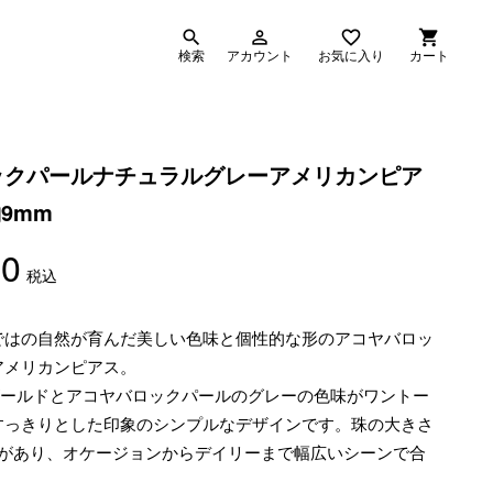
search
person_outline
favorite_border
shopping_cart
検索
アカウント
お気に入り
カート
ックパールナチュラルグレーアメリカンピア
約9mm
00
税込
ではの自然が育んだ美しい色味と個性的な形のアコヤバロッ
アメリカンピアス。
ゴールドとアコヤバロックパールのグレーの色味がワントー
すっきりとした印象のシンプルなデザインです。珠の大きさ
感があり、オケージョンからデイリーまで幅広いシーンで合