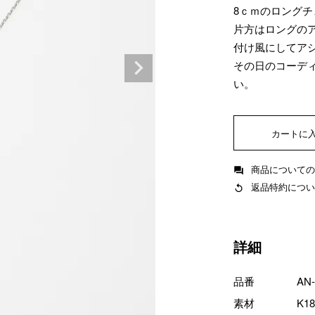
8ｃｍのロング
片方はロングの
付け風にしてア
その日のコーデ
い。
カートに
商品についての
返品特約につい
詳細
品番
AN
素材
K1