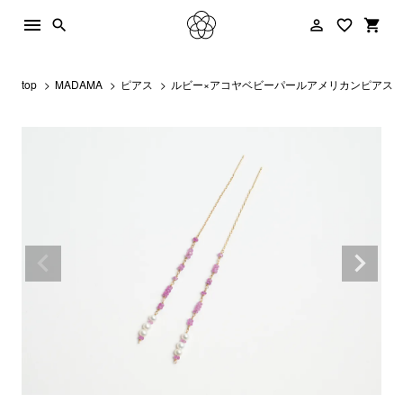
menu
person_outline
favorite_border
shopping_cart
search
top
MADAMA
ピアス
ルビー×アコヤベビーパールアメリカンピアス