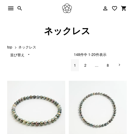
menu
person_outline
favorite_border
shopping_cart
search
ネックレス
top
ネックレス
148
件中
1
-
20
件表示
並び替え
1
2
…
8