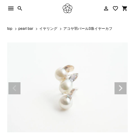
menu
person_outline
favorite_border
shopping_cart
search
top
pearl bar
イヤリング
アコヤ羽パール3珠イヤーカフ