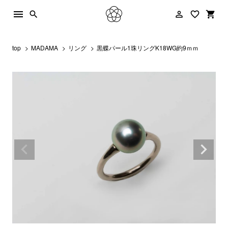
menu
person_outline
favorite_border
shopping_cart
search
top
MADAMA
リング
黒蝶パール1珠リングK18WG約9ｍｍ