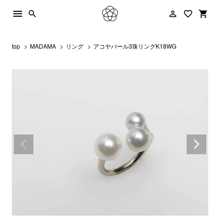
menu
person_outline
favorite_border
shopping_cart
search
top
MADAMA
リング
アコヤパール3珠リングK18WG