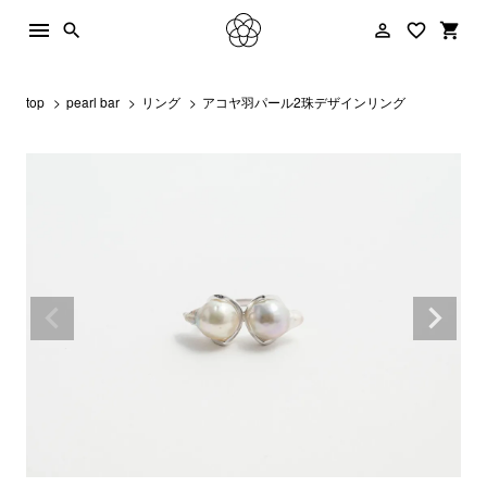
menu
person_outline
favorite_border
shopping_cart
search
top
pearl bar
リング
アコヤ羽パール2珠デザインリング