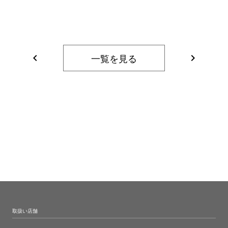
一覧を見る
navigate_before
navigate_next
取扱い店舗