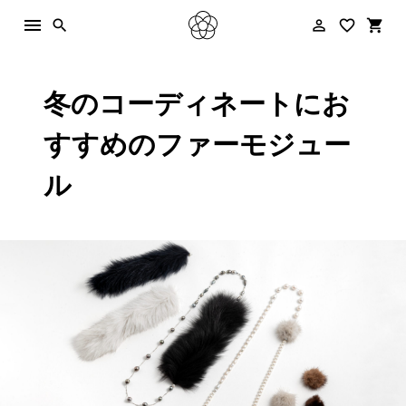
menu
person_outline
favorite_border
shopping_cart
search
冬のコーディネートにお
すすめのファーモジュー
ル