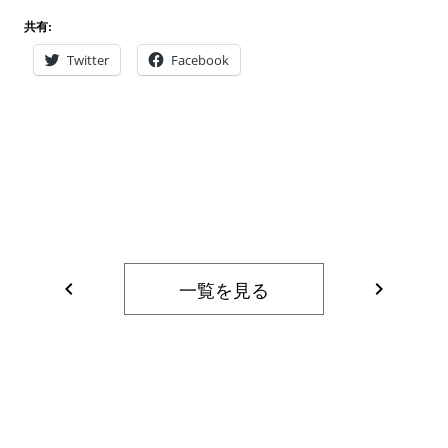
共有:
Twitter
Facebook
一覧を見る
navigate_before
navigate_next