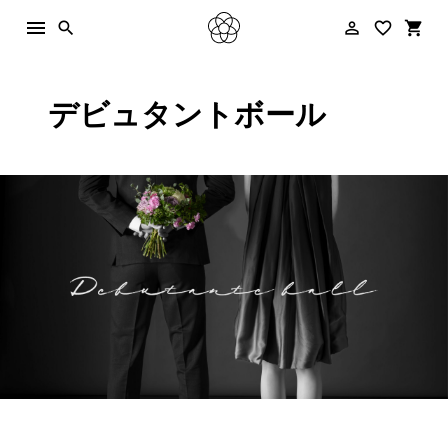
menu
person_outline
favorite_border
shopping_cart
search
デビュタントボール