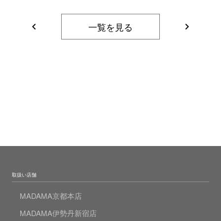
一覧を見る
navigate_before
navigate_next
取扱い店舗
MADAMA京都本店
MADAMA伊勢丹新宿店