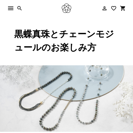
menu
person_outline
favorite_border
shopping_cart
search
黒蝶真珠とチェーンモジ
ュールのお楽しみ方